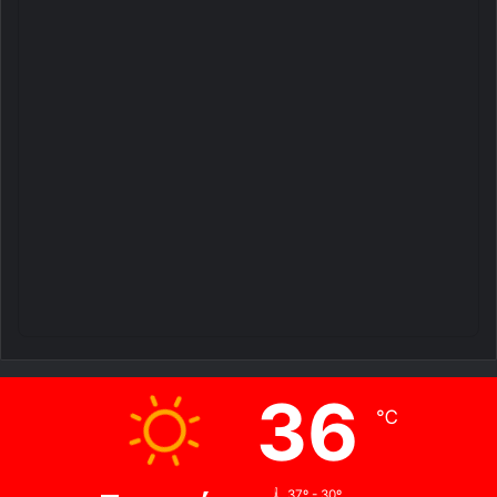
36
℃
37º - 30º