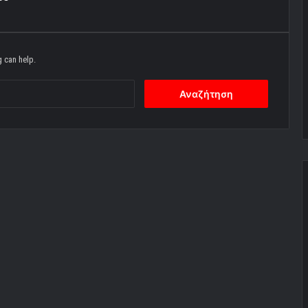
g can help.
Αναζήτηση
για: