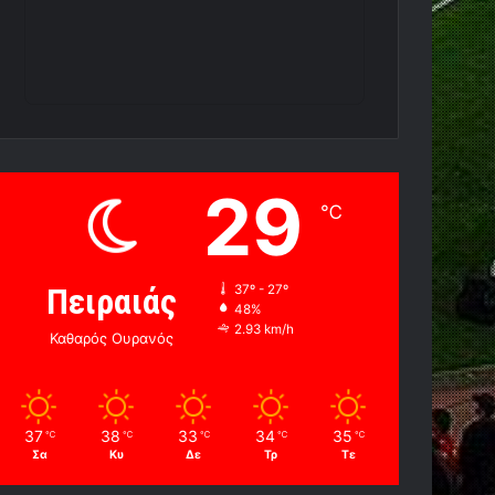
29
℃
Πειραιάς
37º - 27º
48%
2.93 km/h
Καθαρός Ουρανός
37
38
33
34
35
℃
℃
℃
℃
℃
Σα
Κυ
Δε
Τρ
Τε