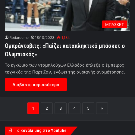
ΜΠΑΣΚΕΤ
Redaroume
18/10/2023
1,184
Ομπράντοβιτς: «Παίζει καταπληκτικό μπάσκετ ο
Ολυμπιακός»
Το εγκώμιο των νταμπλούχων Ελλάδας έπλεξε ο έμπειρος
τεχνικός της Παρτίζαν, ενόψει της αυριανής αναμέτρησης.
Διαβάστε περισσότερα
1
2
3
4
5
»
Tο κανάλι μας στο Youtube