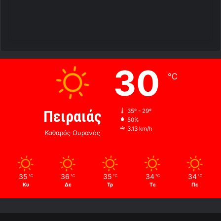
30
℃
Πειραιάς
35º - 29º
50%
3.13 km/h
Καθαρός Ουρανός
35
36
35
34
34
℃
℃
℃
℃
℃
Κυ
Δε
Τρ
Τε
Πε