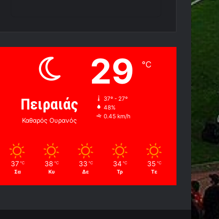
29
℃
Πειραιάς
37º - 27º
48%
0.45 km/h
Καθαρός Ουρανός
37
38
33
34
35
℃
℃
℃
℃
℃
Σα
Κυ
Δε
Τρ
Τε