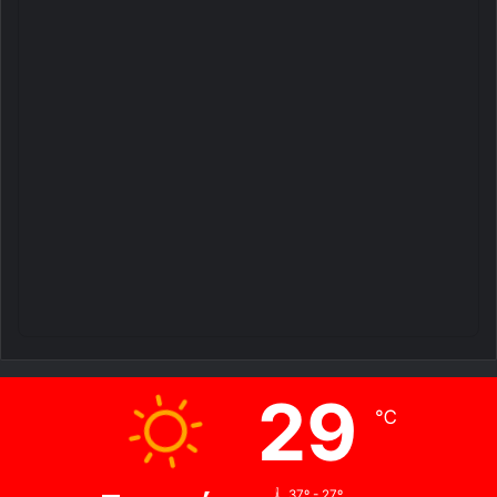
29
℃
37º - 27º