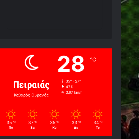
28
℃
Πειραιάς
35º - 27º
47%
3.97 km/h
Καθαρός Ουρανός
35
37
35
33
34
℃
℃
℃
℃
℃
Πα
Σα
Κυ
Δε
Τρ