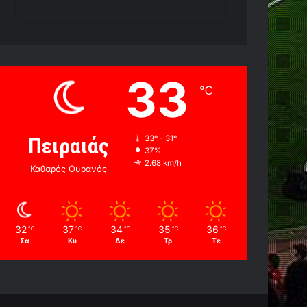
33
℃
Πειραιάς
33º - 31º
37%
2.68 km/h
Καθαρός Ουρανός
32
37
34
35
36
℃
℃
℃
℃
℃
Σα
Κυ
Δε
Τρ
Τε