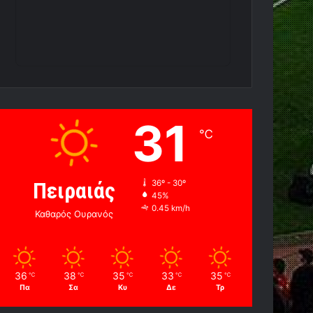
31
℃
Πειραιάς
36º - 30º
45%
0.45 km/h
Καθαρός Ουρανός
36
38
35
33
35
℃
℃
℃
℃
℃
Πα
Σα
Κυ
Δε
Τρ