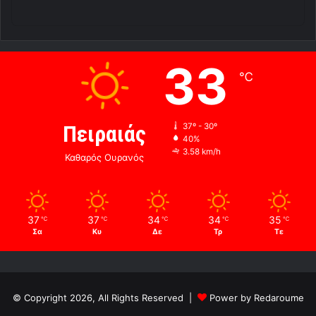
33
℃
Πειραιάς
37º - 30º
40%
3.58 km/h
Καθαρός Ουρανός
37
37
34
34
35
℃
℃
℃
℃
℃
Σα
Κυ
Δε
Τρ
Τε
© Copyright 2026, All Rights Reserved |
Power by Redaroume