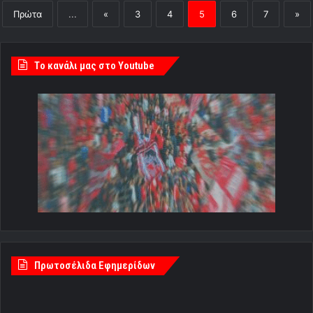
Πρώτα
...
«
3
4
5
6
7
»
Tο κανάλι μας στο Youtube
Πρωτοσέλιδα Εφημερίδων