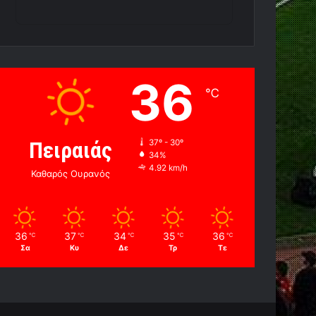
36
℃
Πειραιάς
37º - 30º
34%
4.92 km/h
Καθαρός Ουρανός
36
37
34
35
36
℃
℃
℃
℃
℃
Σα
Κυ
Δε
Τρ
Τε