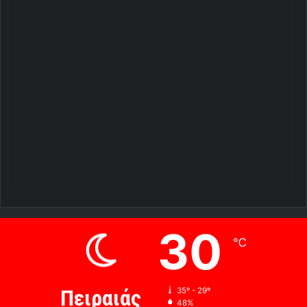
30
℃
Πειραιάς
35º - 29º
48%