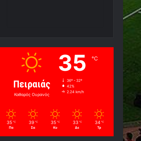
35
℃
Πειραιάς
36º - 32º
42%
2.24 km/h
Καθαρός Ουρανός
35
39
35
33
34
℃
℃
℃
℃
℃
Πα
Σα
Κυ
Δε
Τρ