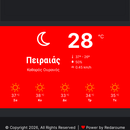
28
℃
Πειραιάς
37º - 26º
50%
0.45 km/h
Καθαρός Ουρανός
37
38
33
34
35
℃
℃
℃
℃
℃
Σα
Κυ
Δε
Τρ
Τε
© Copyright 2026, All Rights Reserved |
Power by Redaroume