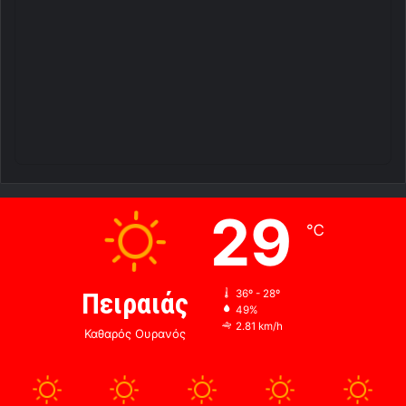
29
℃
Πειραιάς
36º - 28º
49%
2.81 km/h
Καθαρός Ουρανός