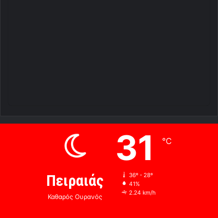
31
℃
Πειραιάς
36º - 28º
41%
2.24 km/h
Καθαρός Ουρανός