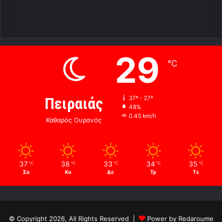
29
℃
Πειραιάς
37º - 27º
48%
0.45 km/h
Καθαρός Ουρανός
37
38
33
34
35
℃
℃
℃
℃
℃
Σα
Κυ
Δε
Τρ
Τε
© Copyright 2026, All Rights Reserved |
Power by Redaroume