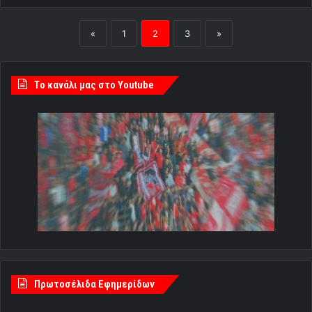
«
1
2
3
»
Tο κανάλι μας στο Youtube
Πρωτοσέλιδα Εφημερίδων