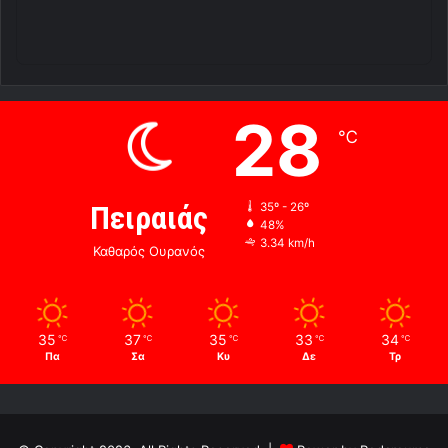
28
℃
Πειραιάς
35º - 26º
48%
3.34 km/h
Καθαρός Ουρανός
35
37
35
33
34
℃
℃
℃
℃
℃
Πα
Σα
Κυ
Δε
Τρ