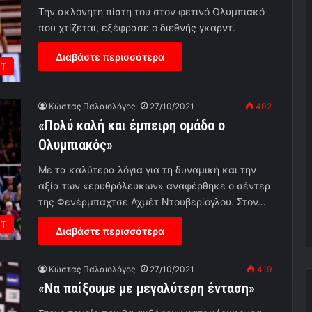
Την ακλόνητη πίστη του στον φετινό Ολυμπιακό
που χτίζεται, εξέφρασε ο διεθνής γκαρντ.
Διαβάστε περισσότερα
ΕΤ
Κώστας Παλαιολόγος
27/10/2021
402
«Πολύ καλή και έμπειρη ομάδα ο
Ολυμπιακός»
Με τα καλύτερα λόγια για τη δυναμική και την
αξία των «ερυθρόλευκων» αναφέρθηκε ο σέντερ
της Φενέρμπαχτσε Αχμέτ Ντουβερίογλου. Στον…
ΕΤ
Διαβάστε περισσότερα
Κώστας Παλαιολόγος
27/10/2021
419
«Να παίξουμε με μεγαλύτερη ένταση»