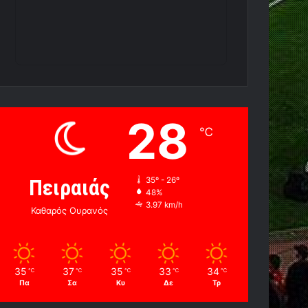
28
℃
Πειραιάς
35º - 26º
48%
3.97 km/h
Καθαρός Ουρανός
35
37
35
33
34
℃
℃
℃
℃
℃
Πα
Σα
Κυ
Δε
Τρ