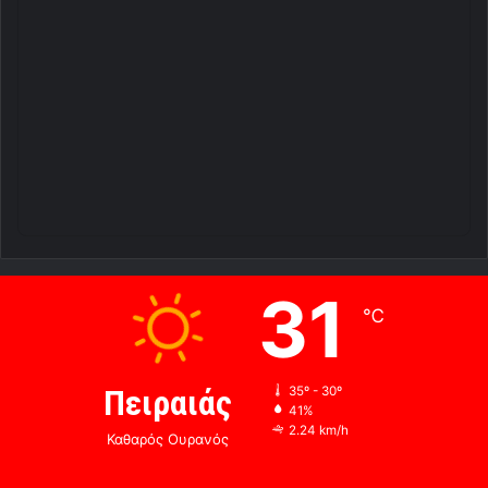
31
℃
Πειραιάς
35º - 30º
41%
2.24 km/h
Καθαρός Ουρανός