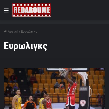
Menu
Αρχική
/
Ευρωλιγκς
Ευρωλιγκς