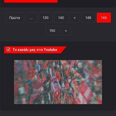
Πρώτα
...
130
140
«
148
149
150
»
Tο κανάλι μας στο Youtube