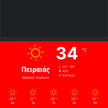
34
℃
Πειραιάς
34º - 30º
40%
5.81 km/h
Καθαρός Ουρανός
34
37
35
33
31
℃
℃
℃
℃
℃
Δε
Τρ
Τε
Πε
Πα