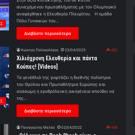
συνεχόμενου πρωταθλήματος με τον Ολυμπιακό
αναφέρθηκε η Ελευθερία Πλευρίτου. H oμάδα
Πόλο Γυναικών του…
ΗΣ
Διαβάστε περισσότερα
Κώστας Παλαιολόγος
23/04/2023
482
Χιλιόχρονη Ελευθερία και πάντα
Κούπες! [Videos]
Τα γενέθλιά της γιορτάζει η διεθνής πολίστρια
του Θρύλου και Πρωταθλήτρια Ευρώπης και
σύσσωμη η ερυθρόλευκη οικογένεια σπεύδει να
της…
ΗΣ
Διαβάστε περισσότερα
Παναγιώτης Μελάς
02/04/2022
468