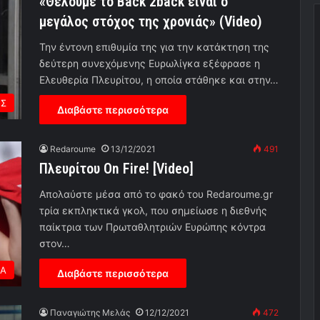
«Θέλουμε το Back 2back είναι ο
μεγάλος στόχος της χρονιάς» (Video)
Την έντονη επιθυμία της για την κατάκτηση της
δεύτερη συνεχόμενης Ευρωλίγκα εξέφρασε η
Ελευθερία Πλευρίτου, η οποία στάθηκε και στην…
ΗΣ
Διαβάστε περισσότερα
Redaroume
13/12/2021
491
Πλευρίτου On Fire! [Video]
Απολαύστε μέσα από το φακό του Redaroume.gr
τρία εκπληκτικά γκολ, που σημείωσε η διεθνής
παίκτρια των Πρωταθλητριών Ευρώπης κόντρα
στον…
ΕΑ
Διαβάστε περισσότερα
Παναγιώτης Μελάς
12/12/2021
472