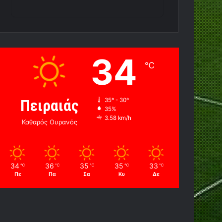
34
℃
Πειραιάς
35º - 30º
35%
3.58 km/h
Καθαρός Ουρανός
34
36
35
35
33
℃
℃
℃
℃
℃
Πε
Πα
Σα
Κυ
Δε