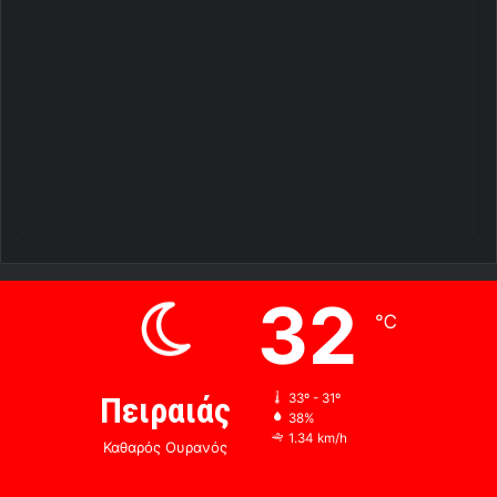
32
℃
Πειραιάς
33º - 31º
38%
1.34 km/h
Καθαρός Ουρανός