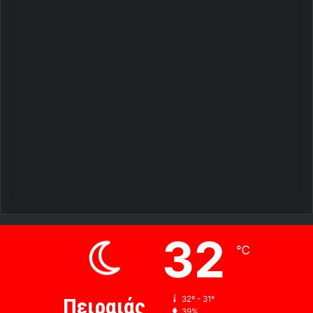
32
℃
Πειραιάς
32º - 31º
39%