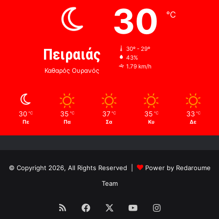
30
℃
Πειραιάς
30º - 29º
43%
1.79 km/h
Καθαρός Ουρανός
30
35
37
35
33
℃
℃
℃
℃
℃
Πε
Πα
Σα
Κυ
Δε
© Copyright 2026, All Rights Reserved |
Power by Redaroume
Team
RSS
Facebook
X
YouTube
Instagram