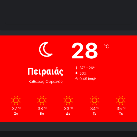
28
℃
Πειραιάς
37º - 26º
50%
0.45 km/h
Καθαρός Ουρανός
37
38
33
34
35
℃
℃
℃
℃
℃
Σα
Κυ
Δε
Τρ
Τε