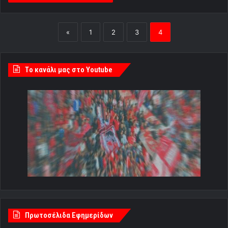
«
1
2
3
4
Tο κανάλι μας στο Youtube
Πρωτοσέλιδα Εφημερίδων