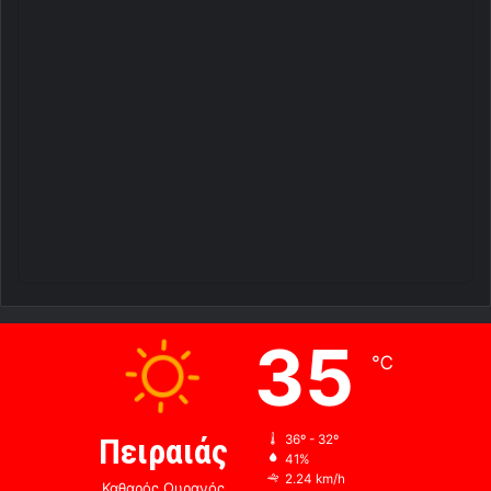
35
℃
Πειραιάς
36º - 32º
41%
2.24 km/h
Καθαρός Ουρανός