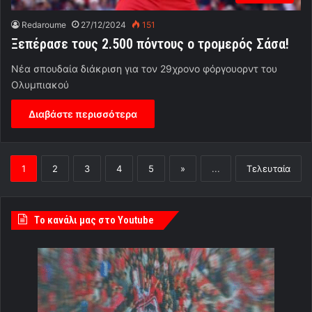
Redaroume
27/12/2024
151
Ξεπέρασε τους 2.500 πόντους ο τρομερός Σάσα!
Νέα σπουδαία διάκριση για τον 29χρονο φόργουορντ του
Ολυμπιακού
Διαβάστε περισσότερα
1
2
3
4
5
»
...
Τελευταία
Tο κανάλι μας στο Youtube