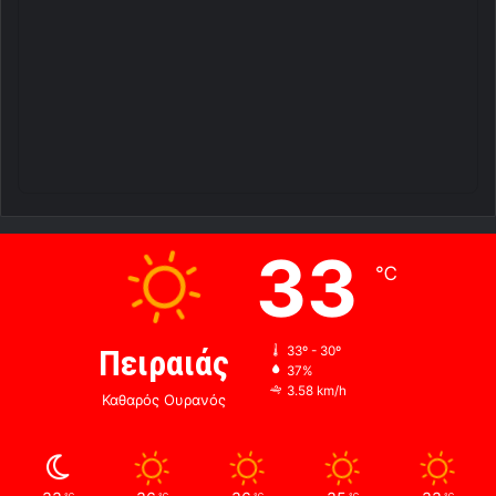
33
℃
Πειραιάς
33º - 30º
37%
3.58 km/h
Καθαρός Ουρανός
℃
℃
℃
℃
℃