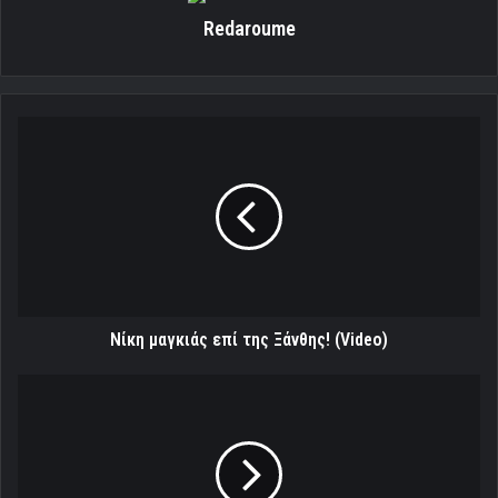
Redaroume
Νίκη
μαγκιάς
επί
της
Ξάνθης!
(Video)
Νίκη μαγκιάς επί της Ξάνθης! (Video)
Όταν
δεν
φαίνεται
ο
πάτος