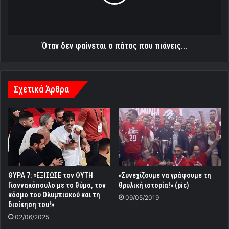
που
πιάνεις...
Όταν δεν φαίνεται ο πάτος που πιάνεις...
Σχετικά Άρθρα
ΘΥΡΑ 7: «ΕΞΙΣΩΣΕ τον ΘΥΤΗ
«Συνεχίζουμε να γράφουμε τη
Γιαννακόπουλο με το θύμα, τον
θρυλική ιστορία!» (pic)
κόσμο του Ολυμπιακού και τη
09/05/2019
διοίκηση του!»
02/06/2025