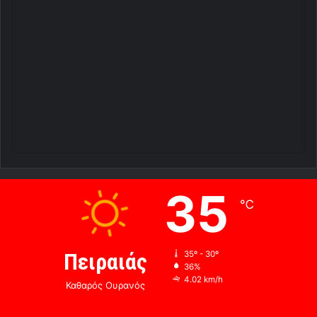
35
℃
Πειραιάς
35º - 30º
36%
4.02 km/h
Καθαρός Ουρανός