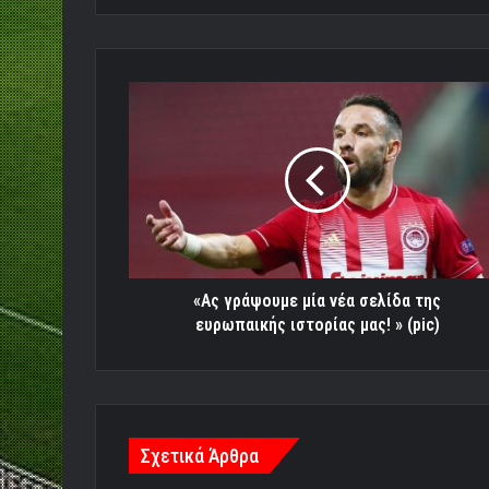
«Ας
γράψουμε
μία
νέα
σελίδα
της
ευρωπαικής
ιστορίας
μας!
»
«Ας γράψουμε μία νέα σελίδα της
(pic)
ευρωπαικής ιστορίας μας! » (pic)
Σχετικά Άρθρα