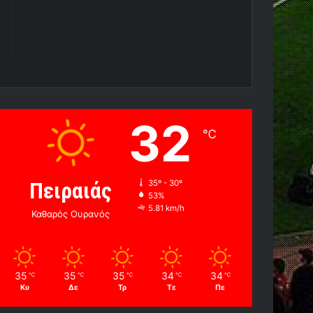
32
℃
Πειραιάς
35º - 30º
53%
5.81 km/h
Καθαρός Ουρανός
35
35
35
34
34
℃
℃
℃
℃
℃
Κυ
Δε
Τρ
Τε
Πε