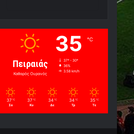
35
℃
Πειραιάς
37º - 30º
36%
3.58 km/h
Καθαρός Ουρανός
37
37
34
34
35
℃
℃
℃
℃
℃
Σα
Κυ
Δε
Τρ
Τε