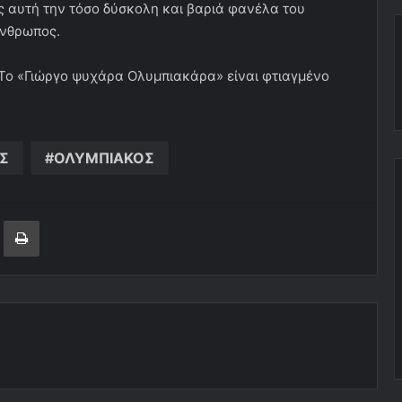
άς αυτή την τόσο δύσκολη και βαριά φανέλα του
άνθρωπος.
 Το «Γιώργο ψυχάρα Ολυμπιακάρα» είναι φτιαγμένο
Σ
ΟΛΥΜΠΙΑΚΟΣ
ger
ινοποίηση μέσω ηλεκτρονικού ταχυδρομείου
Εκτύπωση