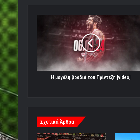
H
μεγάλη
βραδιά
του
Πρίντεζη
[video]
H μεγάλη βραδιά του Πρίντεζη [video]
Σχετικά Άρθρα