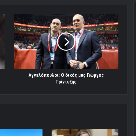
Αγγελόπουλοι:
Ο
δικός
μας
Γιώργος
Πρίντεζης
Αγγελόπουλοι: Ο δικός μας Γιώργος
Πρίντεζης