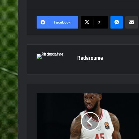
Messen
Κο
Facebook
X
Redaroume
Donta
Hall
airlines
[video]