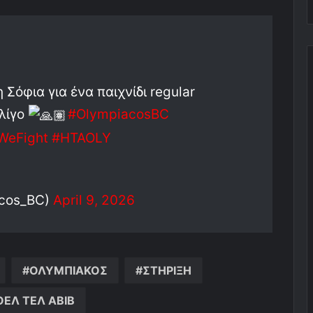
 Σόφια για ένα παιχνίδι regular
 λίγο
#OlympiacosBC
WeFight
#HTAOLY
acos_BC)
April 9, 2026
ΟΛΥΜΠΙΑΚΟΣ
ΣΤΗΡΙΞΗ
ΕΛ ΤΕΛ ΑΒΙΒ