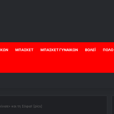
ΙΚΩΝ
ΜΠΑΣΚΕΤ
ΜΠΑΣΚΕΤ ΓΥΝΑΙΚΩΝ
ΒΟΛΕΪ
ΠΟΛΟ
νισε» και τη Σόφια! [pics]