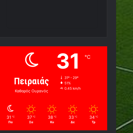
31
℃
Πειραιάς
31º - 29º
51%
0.45 km/h
Καθαρός Ουρανός
31
37
38
33
34
℃
℃
℃
℃
℃
Πα
Σα
Κυ
Δε
Τρ