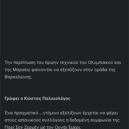
Γράφει ο Κώστας Παλαιολόγος
Ένα πραγματικό …ντόμινο εξελίξεων έρχεται να φέρει
στους ισπανικούς συλλόγους η δεδομένη συμφωνία της
Παρί Σεν Ζερμέν με τον Ουνάι Έμερι.
Η Σεβίλλη ξαφνικά βρέθηκε να είναι σε αναζήτηση
προπονητή με τον Κίκε Φλόρες Σάντσεθ να αποτελεί πόθο
για τη τεχνική ηγεσία των κατόχων του Europa League!
Το ενδιαφέρον των Ανδαλουσιάνων για τον τελευταίο
χαλάει κάπως τα σχέδια της Εσπανιόλ, η οποία ήθελε να
προτείνει στον πρώην τεχνικό της Γουότφορντ να
αναλάβει την τεχνική ηγεσία της ομάδας.
Μετά αζπό αυτές τις εξελίξεις, η ομάδα της Βαρκελώνης
φέρεται αν στρέφει την προσοχή της στον Μίτσελ.