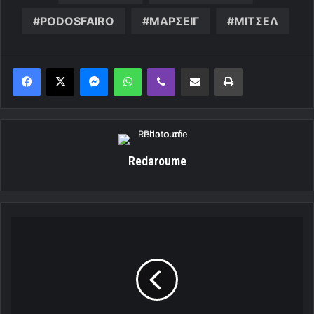
«Καπετάνιος»
ο
Τσόρι!
«Καπετάνιος» ο Τσόρι!
«Μεγάλο
κλαμπ
στην
Ευρώπη
με
ελληνικό
στοιχείο!»