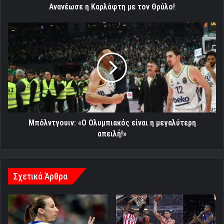
Ανανέωσε η Καρλάφτη με τον Θρύλο!
Μπόλντγουιν:
«Ο
Ολυμπιακός
είναι
η
μεγαλύτερη
απειλή!»
Μπόλντγουιν: «Ο Ολυμπιακός είναι η μεγαλύτερη
απειλή!»
Σχετικά Άρθρα