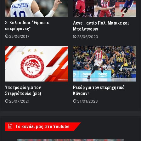
Σ. Καλτσίδου: “Είμαστε
Λένε… αντίο Πολ, Μπάικς και
υπερήφανες”
Μπόλντγουιν
25/06/2017
28/06/2020
Υποτροφία για τον
Ρεκόρ για τον υπερηχητικό
Στεργιόπουλο (pic)
Κάνααν!
25/07/2021
31/01/2023
Tο κανάλι μας στο Youtube