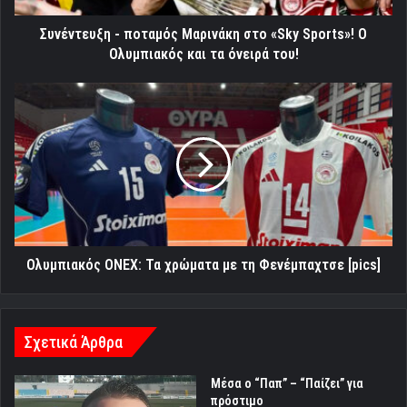
Ολυμπιακός
και
Συνέντευξη - ποταμός Μαρινάκη στο «Sky Sports»! Ο
τα
Ολυμπιακός και τα όνειρά του!
όνειρά
του!
Ολυμπιακός
ONEX:
Τα
χρώματα
με
τη
Φενέμπαχτσε
[pics]
Ολυμπιακός ONEX: Τα χρώματα με τη Φενέμπαχτσε [pics]
Σχετικά Άρθρα
Μέσα ο “Παπ” – “Παίζει” για
πρόστιμο