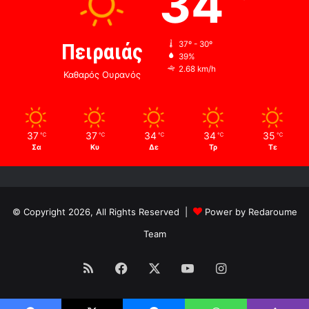
34
Πειραιάς
37º - 30º
39%
2.68 km/h
Καθαρός Ουρανός
37
37
34
34
35
℃
℃
℃
℃
℃
Σα
Κυ
Δε
Τρ
Τε
© Copyright 2026, All Rights Reserved |
Power by Redaroume
Team
RSS
Facebook
X
YouTube
Instagram