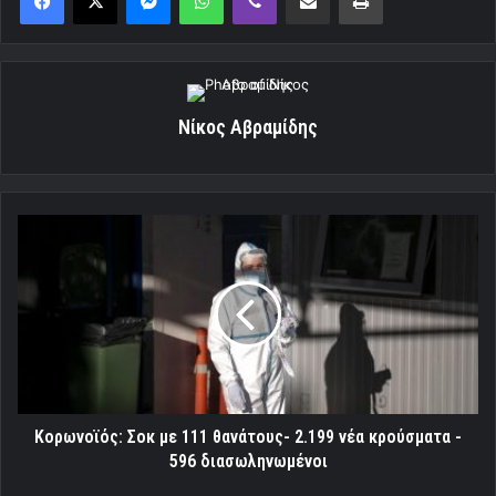
Νίκος Αβραμίδης
Κορωνοϊός:
Σοκ
με
111
θανάτους-
2.199
νέα
κρούσματα
-
596
Κορωνοϊός: Σοκ με 111 θανάτους- 2.199 νέα κρούσματα -
διασωληνωμένοι
596 διασωληνωμένοι