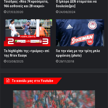
Τσιόδρας: «Νέα 74 κρούσματα,
O Iμπόρα ΔΕΝ σταματάει να
966 ασθενείς και 28 νεκροί»
δουλεύει[pic]
27/03/2020
24/06/2024
Τα highlights της «τριάρας» επί
Για την νίκη με την τρίτη μπλε
της Ντεν Χααγκ
εμφάνιση (photo)
03/08/2025
29/11/2018
Tο κανάλι μας στο Youtube