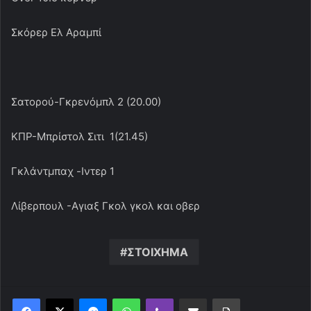
Σκόρερ Ελ Αραμπί
Σατορού-Γκρενόμπλ 2 (20.00)
ΚΠΡ-Μπρίστολ Σιτι 1(21.45)
Γκλάντμπαχ -Ιντερ 1
Λίβερπουλ -Αγιαξ Γκολ γκολ και οβερ
ΣΤΟΙΧΗΜΑ
Messenger
WhatsApp
Viber
Κοινοποίηση μέσω ηλεκτρονικού ταχυδρομείου
Εκτύπωση