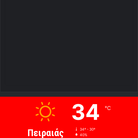
34
℃
Πειραιάς
34º - 30º
40%