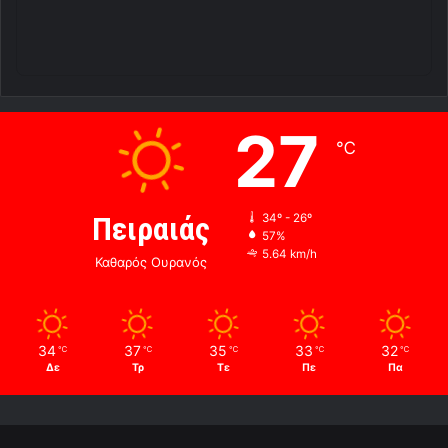
27
℃
Πειραιάς
34º - 26º
57%
5.64 km/h
Καθαρός Ουρανός
34
37
35
33
32
℃
℃
℃
℃
℃
Δε
Τρ
Τε
Πε
Πα