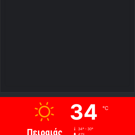
34
℃
Πειραιάς
34º - 30º
41%