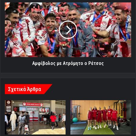
Aμφίβολος
με
Ατρόμητο
ο
Ρέτσος
Aμφίβολος με Ατρόμητο ο Ρέτσος
Σχετικά Άρθρα