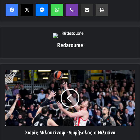
Messenger
WhatsApp
Viber
Κοινοποίηση μέσω ηλεκτρονικού ταχυδρομείου
Εκτύπωση
Redaroume
Χωρίς
Μιλουτίνοφ
-Αμφίβολος
ο
Νιλικίνα
Χωρίς Μιλουτίνοφ -Αμφίβολος ο Νιλικίνα