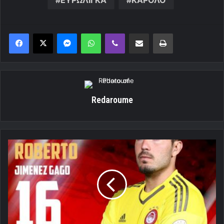
Messenger
WhatsApp
Viber
Κοινοποίηση μέσω ηλεκτρονικού ταχυδρομείου
Εκτύπωση
Redaroume
Πολύχρονος
Ρομπέρταρε!
(videos)