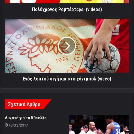
Πολύχρονος Ρομπέρταρε! (videos)
Ενός
λεπτού
σιγή
και
στο
χάντμπολ
(video)
Ενός λεπτού σιγή και στο χάντμπολ (video)
Σχετικά Άρθρα
Δυνατά για το Κύπελλο
18/03/2017