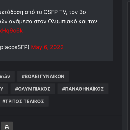
ετάδοση από το OSFP TV, τον 3ο
ικών ανάμεσα στον Ολυμπιακό και τον
nxHq9o6k
mpiacosSFP)
May 6, 2022
αικών
ΒΟΛΕΙ ΓΥΝΑΙΚΩΝ
ΟΥ
ΟΛΥΜΠΙΑΚΟΣ
ΠΑΝΑΘΗΝΑΪΚΟΣ
ΤΡΙΤΟΣ ΤΕΛΙΚΟΣ
ger
ινοποίηση μέσω ηλεκτρονικού ταχυδρομείου
Εκτύπωση