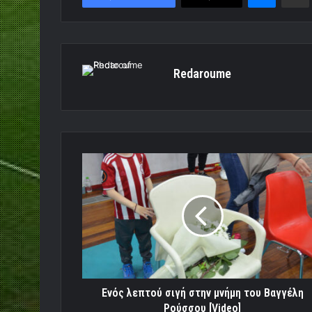
Redaroume
Ενός
λεπτού
σιγή
στην
μνήμη
του
Βαγγέλη
Ρούσσου
[Video]
Ενός λεπτού σιγή στην μνήμη του Βαγγέλη
Ρούσσου [Video]