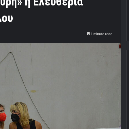
ύρη» η Ελευθερία
λου
1 minute read