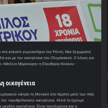
στο κλειστό γυμναστήριο του Ρέντη. Μια ξεχωριστή
λλά και με την οικογένεια του Ολυμπιακού. Ο λόγος για
ο «Μελίνα Μερκούρη» η Ελευθερία Κούκου-
λη οικογένεια
υμπιακού νίκησε τη Μονακό στο πέμπτο ματς των πλέι
ια την «ερυθρόλευκη» οικογένεια. Αλλά το έχουμε
α μεγάλη οικογένεια. Είναι ταυτόχρονα και ο