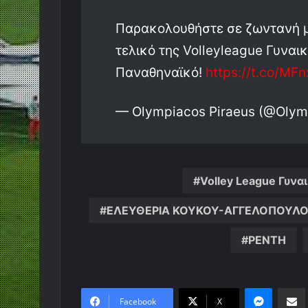
Παρακολουθήστε σε ζωντανή μ
τελικό της Volleyleague Γυνα
Παναθηναϊκό!
https://t.co/MF
— Olympiacos Piraeus (@Oly
Volley League Γυν
ΕΛΕΥΘΕΡΙΑ ΚΟΥΚΟΥ-ΑΓΓΕΛΟΠΟΥΛ
ΡΕΝΤΗ
Messen
Κο
Facebook
X