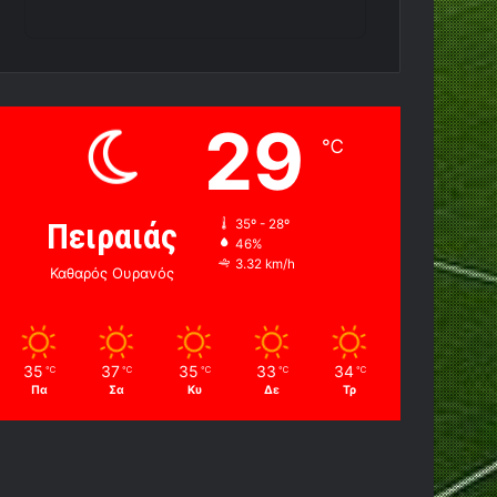
29
℃
Πειραιάς
35º - 28º
46%
3.32 km/h
Καθαρός Ουρανός
35
37
35
33
34
℃
℃
℃
℃
℃
Πα
Σα
Κυ
Δε
Τρ