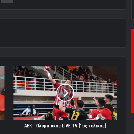
ΑΕΚ
-
Ολυμπιακός
LIVE
TV
[1ος
τελικός]
ΑΕΚ - Ολυμπιακός LIVE TV [1ος τελικός]