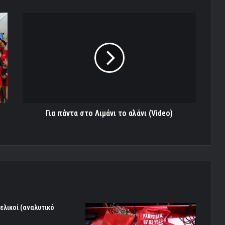
Για
πάντα
στο
Λιμάνι
το
αλάνι
(Video)
Για πάντα στο Λιμάνι το αλάνι (Video)
τελικοί (αναλυτικό