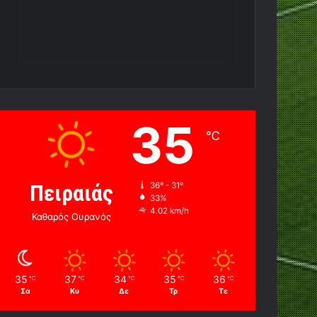
35
℃
Πειραιάς
36º - 31º
33%
4.02 km/h
Καθαρός Ουρανός
35
37
34
35
36
℃
℃
℃
℃
℃
Σα
Κυ
Δε
Τρ
Τε