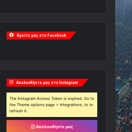
Βρείτε μας στο Facebook
Ακολουθήστε μας στο Instagram
The Instagram Access Token is expired, Go to
the Theme options page > Integrations, to to
refresh it.
Ακολουθήστε μας