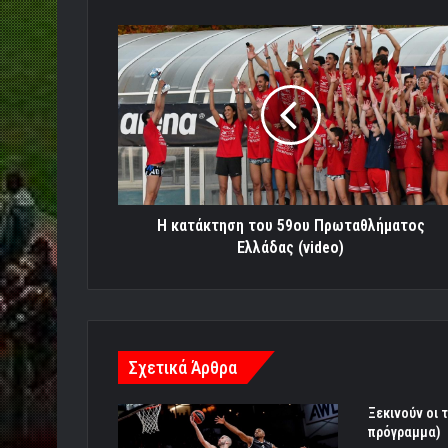
Η
κατάκτηση
του
59ου
Πρωταθλήματος
Ελλάδας
(video)
Η κατάκτηση του 59ου Πρωταθλήματος
Ελλάδας (video)
Σχετικά Άρθρα
Ξεκινούν οι 
πρόγραμμα)