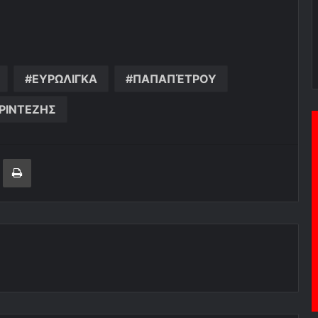
ΕΥΡΩΛΙΓΚΑ
ΠΑΠΑΠΈΤΡΟΥ
ΡΙΝΤΕΖΗΣ
ger
ινοποίηση μέσω ηλεκτρονικού ταχυδρομείου
Εκτύπωση