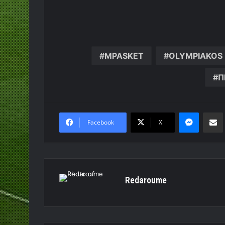
MPASKET
OLYMPIAKOS
Π
Messen
Κο
Facebook
X
Redaroume