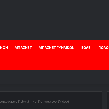
ΙΚΩΝ
ΜΠΑΣΚΕΤ
ΜΠΑΣΚΕΤ ΓΥΝΑΙΚΩΝ
ΒΟΛΕΪ
ΠΟΛΟ
καρφώματα Πρίντεζη και Παπαπέτρου (Video)