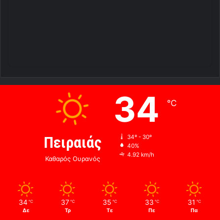
34
℃
Πειραιάς
34º - 30º
40%
4.92 km/h
Καθαρός Ουρανός
34
37
35
33
31
℃
℃
℃
℃
℃
Δε
Τρ
Τε
Πε
Πα