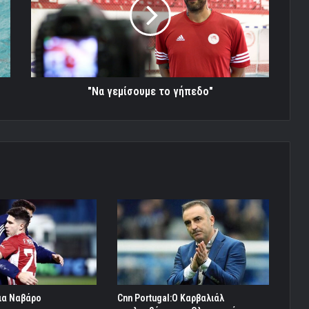
γήπεδο"
"Nα γεμίσουμε το γήπεδο"
ια Ναβάρο
Cnn Portugal:O Καρβαλιάλ