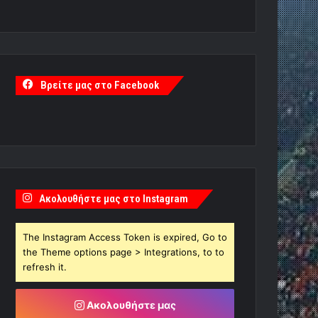
Βρείτε μας στο Facebook
Ακολουθήστε μας στο Instagram
The Instagram Access Token is expired, Go to
the Theme options page > Integrations, to to
refresh it.
Ακολουθήστε μας