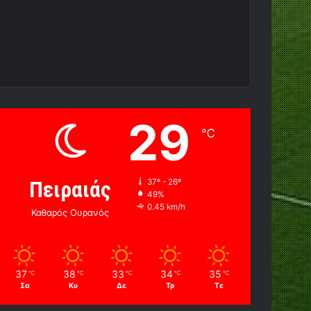
29
℃
Πειραιάς
37º - 26º
49%
0.45 km/h
Καθαρός Ουρανός
37
38
33
34
35
℃
℃
℃
℃
℃
Σα
Κυ
Δε
Τρ
Τε