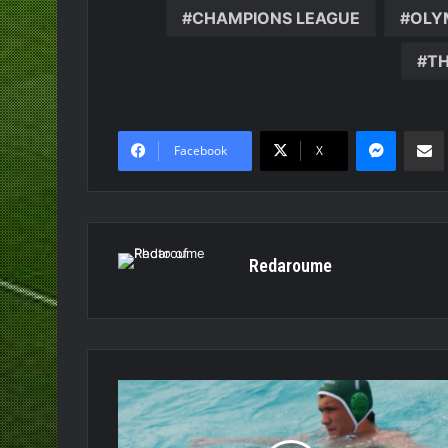
CHAMPIONS LEAGUE
OLY
Τ
Messen
Κο
Facebook
X
Redaroume
Γιατί
μας
το