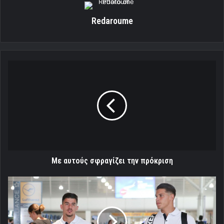
Redaroume
Με
αυτούς
σφραγίζει
την
πρόκριση
Με αυτούς σφραγίζει την πρόκριση
"Πέταξε"
για
Ελβετία
ο
Θρύλος(Pics)