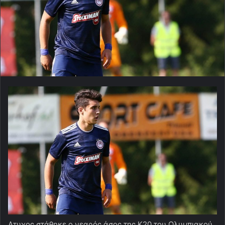
Aτυχος στάθηκε ο νεαρός άσος της Κ20 του Ολυμπιακού,