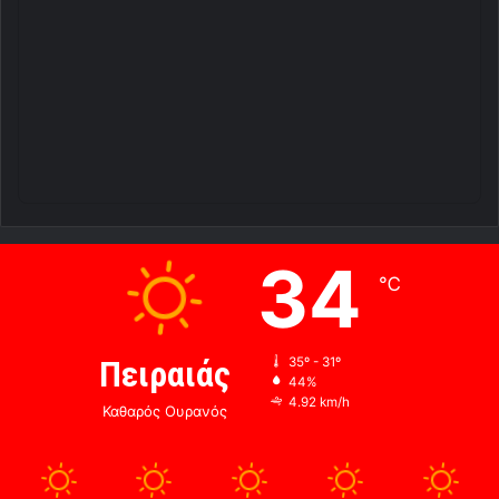
34
℃
Πειραιάς
35º - 31º
44%
4.92 km/h
Καθαρός Ουρανός