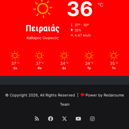
36
℃
Πειραιάς
37º - 30º
35%
4.47 km/h
Καθαρός Ουρανός
37
37
34
34
35
℃
℃
℃
℃
℃
Σα
Κυ
Δε
Τρ
Τε
© Copyright 2026, All Rights Reserved |
Power by Redaroume
Team
RSS
Facebook
X
YouTube
Instagram