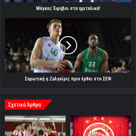
Μάγκες Έφηβοι στα ημιτελικά!
Σαρωτική
η
Ζαλγκίρις
πριν
έρθει
στο
ΣΕΦ
Σαρωτική η Ζαλγκίρις πριν έρθει στο ΣΕΦ
Σχετικά Άρθρα