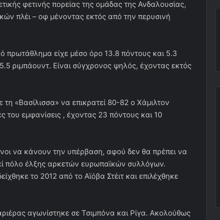
ετικής φετινής πορείας της ομάδας της Ανδαλουσίας,
ικών πλέι – οφ μένοντας εκτός από την περυσινή
κό πρωτάθλημα είχε μέσο όρο 13.8 πόντους και 5.3
 5.5 ριμπάουντ. Είναι σύγχρονος ψηλός, έχοντας εκτός
 τη «Βασίλισσα» να επικρατεί 80-82 ο Χάμιλτον
ς του εμφανίσεις , έχοντας 23 πόντους και 10
ένοι να κάνουν την υπέρβαση, αφού δεν θα πρέπει να
λεί πόλο έλξης αρκετών ευρωπαϊκών συλλόγων.
δείχθηκε το 2012 από το Αϊόβα Στέιτ και επιλέχθηκε
αριέρας αγωνίστηκε σε Τσιμπόνα και Ρίγα. Ακολούθως