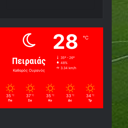
28
℃
Πειραιάς
35º - 26º
48%
3.34 km/h
Καθαρός Ουρανός
35
37
35
33
34
℃
℃
℃
℃
℃
Πα
Σα
Κυ
Δε
Τρ