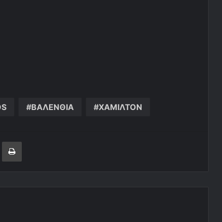
OS
ΒΑΛΕΝΘΙΑ
ΧΑΜΙΛΤΟΝ
ger
ινοποίηση μέσω ηλεκτρονικού ταχυδρομείου
Εκτύπωση