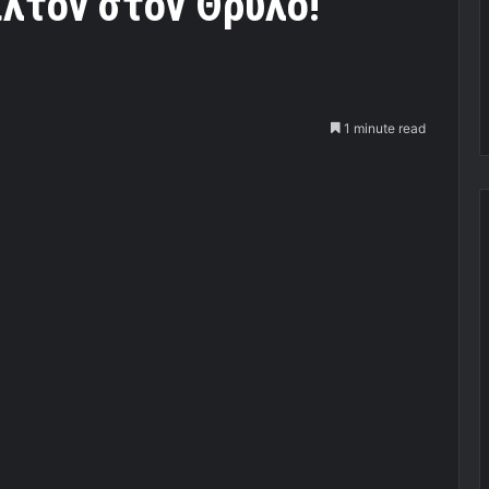
λτον στον Θρύλο!
1 minute read