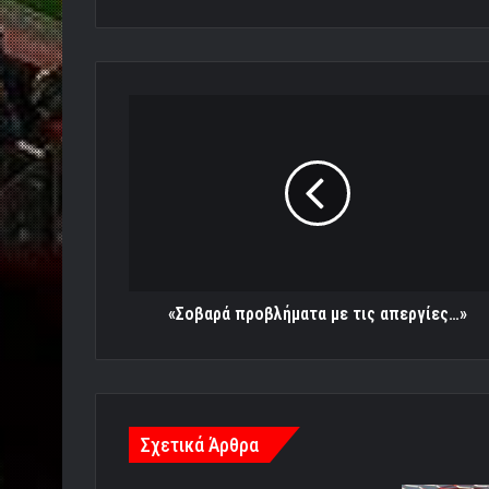
«Σοβαρά
προβλήματα
με
τις
απεργίες…»
«Σοβαρά προβλήματα με τις απεργίες…»
Σχετικά Άρθρα