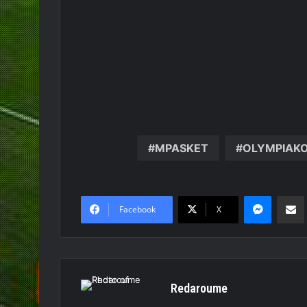
MPASKET
OLYMPIAK
Messen
Κο
Facebook
X
Redaroume