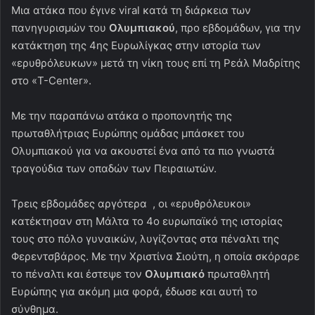
Μια ατάκα που έγινε viral κατά τη διάρκεια των
πανηγυρισμών του
Ολυμπιακού
, προ εβδομάδων, για την
κατάκτηση της 4ης Ευρωλίγκας στην ιστορία των
«ερυθρόλευκων» μετά τη νίκη τους επί τη Ρεάλ Μαδρίτης
στο «T-Center».
Με την παραπάνω ατάκα ο προπονητής της
πρωταθλήτριας Ευρώπης ομάδας μπάσκετ του
Ολυμπιακού για να ακουστεί ένα από τα πιο γνωστά
τραγούδια των οπαδών των Πειραιωτών.
Τρεις εβδομάδες αργότερα , οι «ερυθρόλευκοι»
κατέκτησαν στη Μάλτα το 4ο ευρωπαϊκό της ιστορίας
τους στο πόλο γυναικών, λυγίζοντας στα πέναλτι της
Φερεντσβάρος. Με την Χριστίνα Σιούτη, η οποία σκόραρε
το πέναλτι και έστεψε τον
Ολυμπιακό
πρωταθλητή
Ευρώπης για ακόμη μια φορά, έδωσε και αυτή το
σύνθημα.