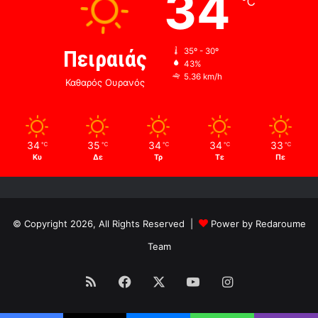
34
℃
Πειραιάς
35º - 30º
43%
5.36 km/h
Καθαρός Ουρανός
34
35
34
34
33
℃
℃
℃
℃
℃
Κυ
Δε
Τρ
Τε
Πε
© Copyright 2026, All Rights Reserved |
Power by Redaroume
Team
RSS
Facebook
X
YouTube
Instagram