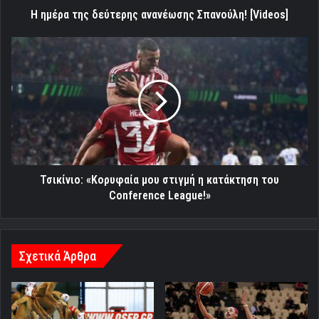
Η ημέρα της δεύτερης ανανέωσης Σπανούλη! [Videos]
Τσικίνιο:
«Κορυφαία
μου
στιγμή
η
κατάκτηση
του
Conference
League!»
Τσικίνιο: «Κορυφαία μου στιγμή η κατάκτηση του
Conference League!»
Σχετικά Άρθρα