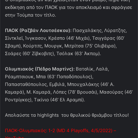
εκδίκηση από τον ΠΑΟΚ για τον αποκλεισμό και σφράγισε
στην Τούμπα τον τίτλο.
ΠΑΟΚ (Ραζβάν Λουτσέσκου):
Πασχαλάκης, Λύρατζης,
Σίντκλεϊ, Ίνγκασον, Κρέσπο (46’ Μιχάι), Τσιγγάρας (60’
Σβαμπ), Κούρτιτς, Μουργκ, Μιτρίτσα (75’ Ολιβέιρα),
Σοάρες (60’ Ζίβκοβιτς), Τσόλακ (63’ Άκπομ).
Ολυμπιακός (Πέδρο Μαρτίνς):
Βατσλίκ, Λαλά,
Ρέαμπτσιουκ, Μπα (63’ Παπαδόπουλος),
Παπασταθόπουλος, Εμβιλά, Μπουχαλάκης (46’ Α.
Καμαρά), Μ. Καμαρά, Λόπες (78’ Βρουσάι), Μασούρας (46’
Ροντρίγκες), Τικίνιο (46’ Ελ Αραμπί).
Απολαύστε τα highlights του θρυλικού θριάμβου τίτλου!
ΠΑΟΚ-Ολυμπιακός: 1-2 (MD 4 Playoffs, 4/5/2022) –