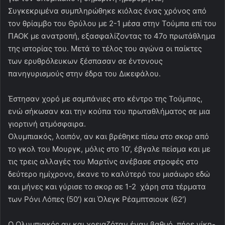
Συγκεκριμένα συμπληρώθηκε κιόλας ένας χρόνος από
τον θρίαμβο του Θρύλου με 2-1 μέσα στην Τούμπα επί του
ΠΑΟΚ με ανατροπή, εξασφαλίζοντας το 47ο πρωτάθλημα
της ιστορίας του. Μετά το τέλος του αγώνα οι παίκτες
των ερυθρόλευκων ξέσπασαν σε έντονους
πανηγυρισμούς στην έδρα του Δικεφάλου.
Έστησαν χορό με σαμπάνιες στο κέντρο της Τούμπας,
ενώ σήκωσαν και την κούπα του πρωταθλήματος σε μια
γιορτινή ατμόσφαιρα.
Ολυμπιακός, λοιπόν, αν και βρέθηκε πίσω στο σκορ από
το γκολ του Μουργκ, μόλις στο 10’, έβγαλε πείσμα και με
τις τρεις αλλαγές του Μαρτίνς ανέβασε στροφές στο
δεύτερο ημίχρονο, έκανε το καλύτερό του μισάωρο εδώ
και μήνες και γύρισε το σκορ σε 1-2 χάρη στα τέρματα
των Ρόνι Λόπες (50′) και Όλεγκ Ρέαμπτσιουκ (62′)
Ο Ολυμπιακός αν και χρειαζόταν έναν βαθμό, πήρε νίκη-