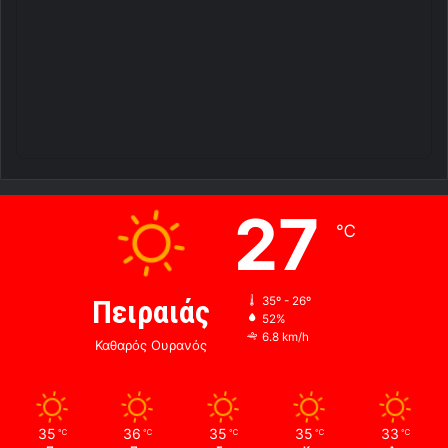
27
℃
Πειραιάς
35º - 26º
52%
6.8 km/h
Καθαρός Ουρανός
35
36
35
35
33
℃
℃
℃
℃
℃