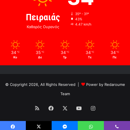
Πειραιάς
35º - 31º
43%
4.47 km/h
Καθαρός Ουρανός
34
35
34
34
34
℃
℃
℃
℃
℃
Κυ
Δε
Τρ
Τε
Πε
© Copyright 2026, All Rights Reserved |
Power by Redaroume
Team
RSS
Facebook
X
YouTube
Instagram