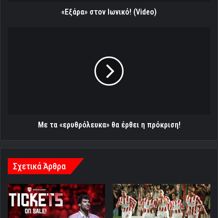
«Εξάρα» στον Ιωνικό! (Video)
Με
τα
«ερυθρόλευκα»
θα
έρθει
η
πρόκριση!
Με τα «ερυθρόλευκα» θα έρθει η πρόκριση!
Σχετικά Άρθρα