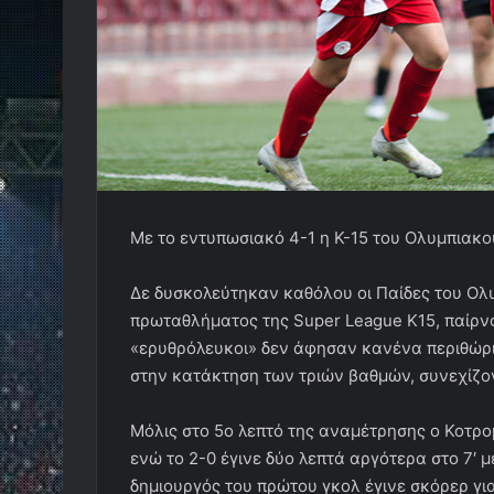
Με το εντυπωσιακό 4-1 η Κ-15 του Ολυμπιακο
Δε δυσκολεύτηκαν καθόλου οι Παίδες του Ολυ
πρωταθλήματος της Super League Κ15, παίρνον
«ερυθρόλευκοι» δεν άφησαν κανένα περιθώρι
στην κατάκτηση των τριών βαθμών, συνεχίζον
Μόλις στο 5ο λεπτό της αναμέτρησης ο Κοτρο
ενώ το 2-0 έγινε δύο λεπτά αργότερα στο 7′ 
δημιουργός του πρώτου γκολ έγινε σκόρερ για