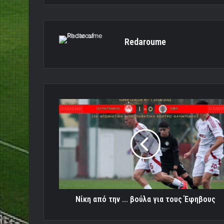
Redaroume
Νίκη
από
την
...
βούλα
για
τους
Έφηβους
Νίκη από την ... βούλα για τους Έφηβους