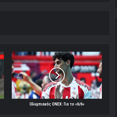
Ολυμπιακός
ONEX:
Για
το
«6/6»
Ολυμπιακός ONEX: Για το «6/6»