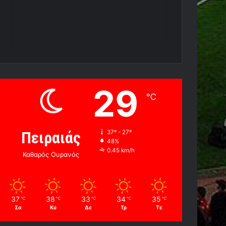
29
℃
Πειραιάς
37º - 27º
48%
0.45 km/h
Καθαρός Ουρανός
37
38
33
34
35
℃
℃
℃
℃
℃
Σα
Κυ
Δε
Τρ
Τε