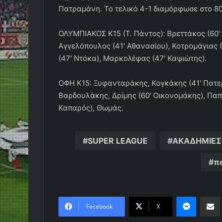
Πατραμάνη. Το τελικό 4-1 διαμόρφωσε στο 80
ΟΛΥΜΠΙΑΚΟΣ Κ15 (Τ. Πάντος): Βρεττάκος (60′
Αγγελόπουλος (41′ Αθανασίου), Κοτρομάγιας
(47′ Ντόκα), Μαρκολέφας (47′ Καψιώτης).
ΟΦΗ Κ15: Ξυφανταράκης, Κογκάκης (41′ Πατε
Βαρδουλάκης, Δρίμης (60′ Οικονομάκης), Παπ
Καπαρός), Θωμάς.
SUPER LEAGUE
ΑΚΑΔΗΜΙΕΣ
π
Messen
Κο
Facebook
X