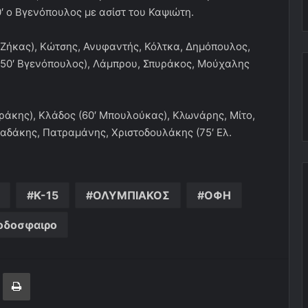
′ ο Βγενόπουλος με ασίστ του Καψιώτη.
 Ζήκας), Κώτσης, Ανυφαντής, Κόλτκα, Δημόπουλος,
 (50′ Βγενόπουλος), Λάμπρου, Σπυράκος, Μούχαλης
ράκης), Κλάδος (60′ Μπουλούκας), Κλωνάρης, Μίτο,
αδάκης, Πατραμάνης, Χριστοδουλάκης (75′ Ελ.
Κ-15
ΟΛΥΜΠΙΑΚΟΣ
ΟΦΗ
οδοσφαιρο
ger
ινοποίηση μέσω ηλεκτρονικού ταχυδρομείου
Εκτύπωση